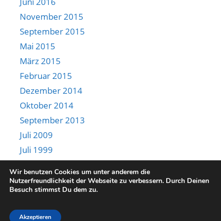
Juni 2016
November 2015
September 2015
Mai 2015
März 2015
Februar 2015
Dezember 2014
Oktober 2014
September 2013
Juli 2009
Juli 1999
Juni 1985
Wir benutzen Cookies um unter anderem die
Nutzerfreundlichkeit der Webseite zu verbessern. Durch Deinen
Besuch stimmst Du dem zu.
2026 © Naturlandstiftung Hessen e. V. E-Mail:
Horst Ryba
Akzeptieren