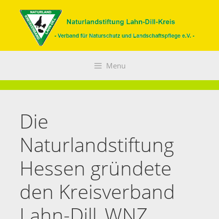
Zum
Inhalt
springen
Menu
Die
Naturlandstiftung
Hessen gründete
den Kreisverband
Lahn-Dill_WNZ