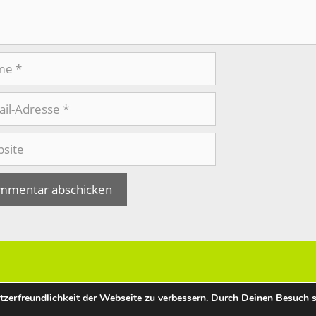
e
se
te
zerfreundlichkeit der Webseite zu verbessern. Durch Deinen Besuch 
2026 © Naturlandstiftung Hessen e. V. E-Mail:
Horst Ryba