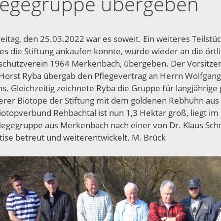
legegruppe übergeben
eitag, den 25.03.2022 war es soweit. Ein weiteres Teilstü
es die Stiftung ankaufen konnte, wurde wieder an die örtl
schutzverein 1964 Merkenbach, übergeben. Der Vorsitzend
 Horst Ryba übergab den Pflegevertrag an Herrn Wolfgang
ns. Gleichzeitig zeichnete
Ryba die Gruppe für langjährige 
rer Biotope der Stiftung mit dem goldenen Rebhuhn aus 
iotopverbund Rehbachtal ist nun 1,3 Hektar groß, liegt i
flegegruppe aus Merkenbach nach einer von Dr. Klaus Schmi
tise betreut und weiterentwickelt. M. Brück