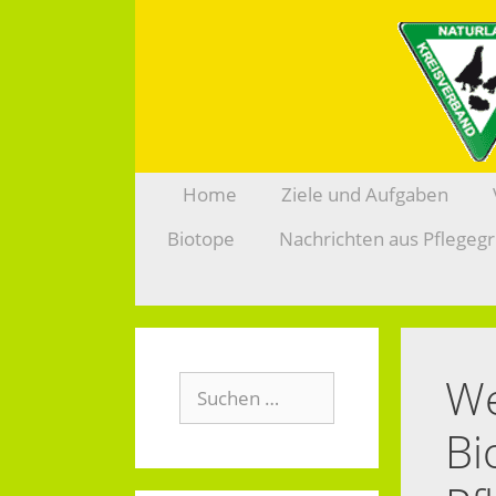
Zum
Inhalt
springen
Home
Ziele und Aufgaben
Biotope
Nachrichten aus Pflegeg
We
Suchen
nach:
Bi